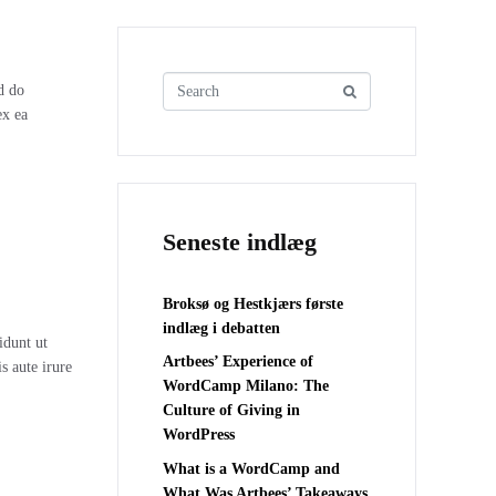
d do
ex ea
Seneste indlæg
Broksø og Hestkjærs første
indlæg i debatten
idunt ut
Artbees’ Experience of
s aute irure
WordCamp Milano: The
Culture of Giving in
WordPress
What is a WordCamp and
What Was Artbees’ Takeaways