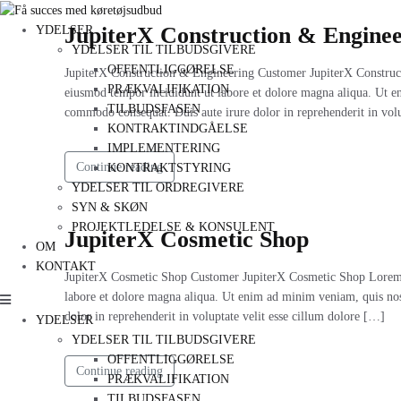
JupiterX Construction & Enginee
YDELSER
YDELSER TIL TILBUDSGIVERE
OFFENTLIGGØRELSE
JupiterX Construction & Engineering Customer JupiterX Constructi
PRÆKVALIFIKATION
eiusmod tempor incididunt ut labore et dolore magna aliqua. Ut en
TILBUDSFASEN
commodo consequat. Duis aute irure dolor in reprehenderit in volu
KONTRAKTINDGÅELSE
IMPLEMENTERING
Continue reading
KONTRAKTSTYRING
YDELSER TIL ORDREGIVERE
SYN & SKØN
PROJEKTLEDELSE & KONSULENT
JupiterX Cosmetic Shop
OM
KONTAKT
JupiterX Cosmetic Shop Customer JupiterX Cosmetic Shop Lorem ip
labore et dolore magna aliqua. Ut enim ad minim veniam, quis nost
dolor in reprehenderit in voluptate velit esse cillum dolore […]
YDELSER
YDELSER TIL TILBUDSGIVERE
OFFENTLIGGØRELSE
Continue reading
PRÆKVALIFIKATION
TILBUDSFASEN