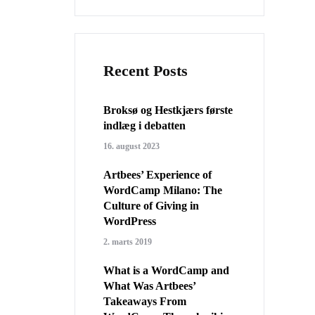
Recent Posts
Broksø og Hestkjærs første
indlæg i debatten
16. august 2023
Artbees’ Experience of
WordCamp Milano: The
Culture of Giving in
WordPress
2. marts 2019
What is a WordCamp and
What Was Artbees’
Takeaways From