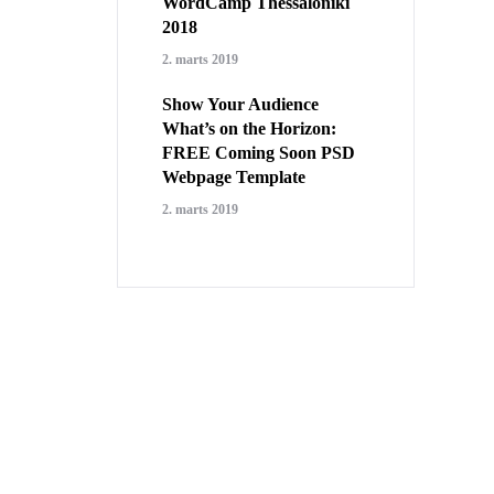
WordCamp Thessaloniki
2018
2. marts 2019
Show Your Audience
What’s on the Horizon:
FREE Coming Soon PSD
Webpage Template
2. marts 2019